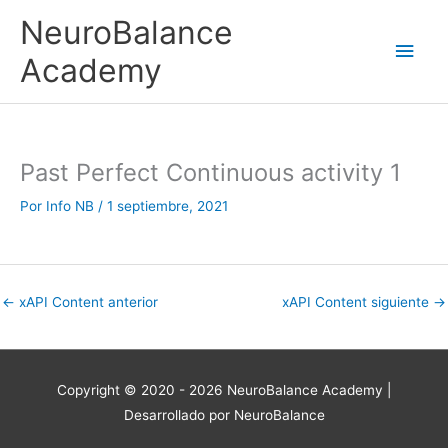
Ir
Men
NeuroBalance
al
contenido
princ
Academy
Past Perfect Continuous activity 1
Por
Info NB
/
1 septiembre, 2021
←
xAPI Content anterior
xAPI Content siguiente
→
Copyright © 2020 - 2026
NeuroBalance Academy
|
Desarrollado por NeuroBalance