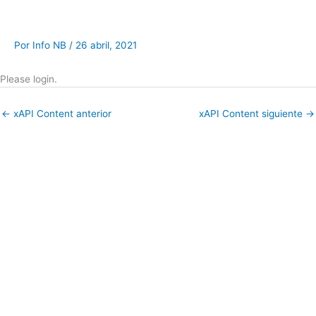
Ir
al
contenido
Por
Info NB
/
26 abril, 2021
Please login.
←
xAPI Content anterior
xAPI Content siguiente
→