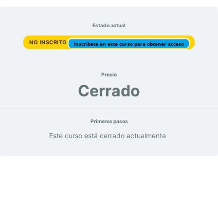
Ir
al
contenido
Estado actual
NO INSCRITO
Inscríbete en este curso para obtener acceso
Precio
Cerrado
Primeros pasos
Este curso está cerrado actualmente