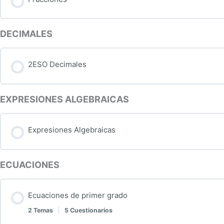
Proporcionalidad. Actividad 1
Problemas de potencias y raíces 1. Soluciones
DECIMALES
Proporcionalidad. Actividad 2
2ESO Decimales
Proporcionalidad. Actividad 3
EXPRESIONES ALGEBRAICAS
Libro de soluciones Proporcionalidad. Actividad 3
Expresiones Algebraicas
Proporcionalidad. Proporciones 1 Actividad 4
ECUACIONES
Proporcionalidad. Proporciones 2 Actividad 5
Ecuaciones de primer grado
Proporcionalidad. Proporciones 3 Actividad 6
2 Temas
|
5 Cuestionarios