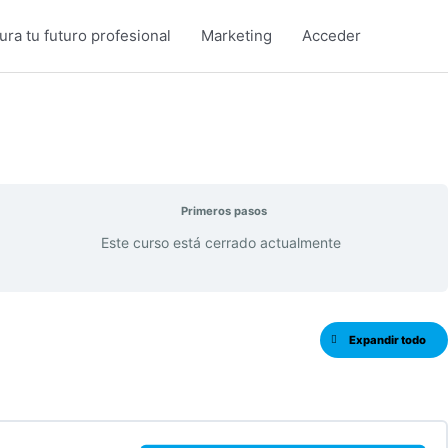
ra tu futuro profesional
Marketing
Acceder
2ESO
2ESO
Ecuaciones
Resumen
Lecciones
Potentias
Proporcion
de
y
primer
raíces
grado
con
números
enteros
Primeros pasos
Este curso está cerrado actualmente
Expandir todo