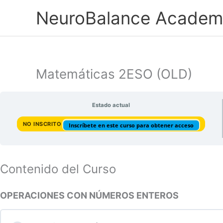
Ir
NeuroBalance Academ
al
contenido
Matemáticas 2ESO (OLD)
Estado actual
NO INSCRITO
Inscríbete en este curso para obtener acceso
Contenido del Curso
OPERACIONES CON NÚMEROS ENTEROS