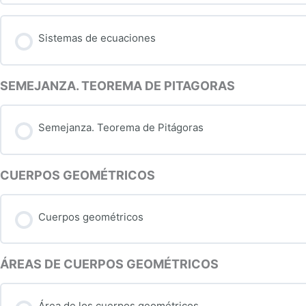
Proporcionalidad. Proporciones 4 Actividad 7
Contenido de la Lección
Sistemas de ecuaciones
Proporcionalidad. Autoevaluación
Ecuaciones de primer grado
SEMEJANZA. TEOREMA DE PITAGORAS
Proporcionalidad. Porcentajes 1 Actividad 8
Cuaderno de Ecuaciones 1
Semejanza. Teorema de Pitágoras
Proporcionalidad. Porcentajes 2 Actividad 9
Ecuaciones de primer grado. Ficha 1
CUERPOS GEOMÉTRICOS
Proporcionalidad. Porcentajes 3 Actividad 10
Ecuaciones de primer grado. Ficha 2
Cuerpos geométricos
Proporcionalidad. Porcentajes 4 Actividad 11
Problemas de algebra 1
ÁREAS DE CUERPOS GEOMÉTRICOS
Proporcionalidad. Porcentajes 5 Actividad 12
Problemas de algebra 1. Enunciados
Área de los cuerpos geométricos