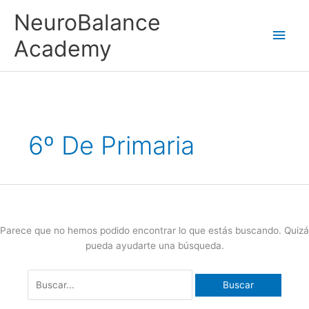
Ir
Men
NeuroBalance
al
contenido
princ
Academy
Buscar
por:
6º De Primaria
Parece que no hemos podido encontrar lo que estás buscando. Quizá
pueda ayudarte una búsqueda.