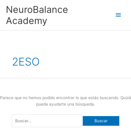
Ir
Men
NeuroBalance
al
contenido
princ
Academy
Buscar
por:
2ESO
Parece que no hemos podido encontrar lo que estás buscando. Quizá
pueda ayudarte una búsqueda.